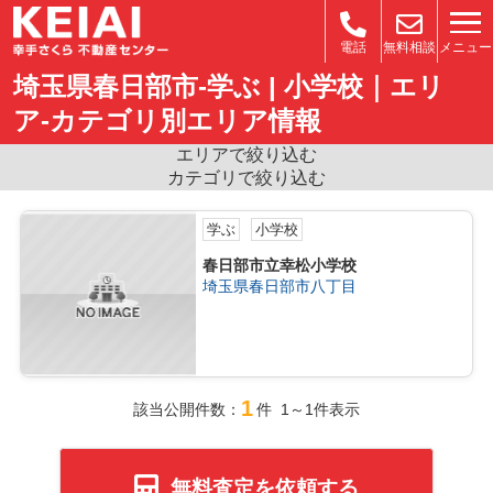
メニュー
電話
無料相談
埼玉県春日部市-学ぶ | 小学校｜エリ
ア-カテゴリ別エリア情報
エリアで絞り込む
カテゴリで絞り込む
学ぶ
小学校
春日部市立幸松小学校
埼玉県春日部市八丁目
1
該当公開件数：
件 1～1件表示
無料査定を依頼する