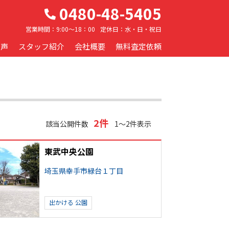
0480-48-5405
営業時間：
9:00～18：00
定休日：
水・日・祝日
の声
スタッフ紹介
会社概要
無料査定依頼
2件
該当公開件数
1～2件表示
東武中央公園
埼玉県幸手市緑台１丁目
出かける
公園