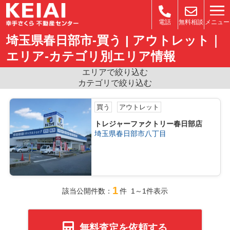
メニュー
電話
無料相談
埼玉県春日部市-買う | アウトレット｜
エリア-カテゴリ別エリア情報
エリアで絞り込む
カテゴリで絞り込む
買う
アウトレット
トレジャーファクトリー春日部店
埼玉県春日部市八丁目
1
該当公開件数：
件 1～1件表示
無料査定を依頼する