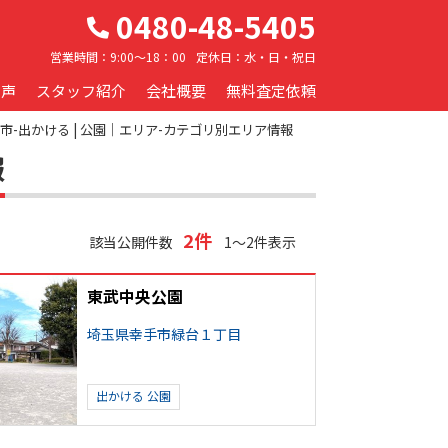
0480-48-5405
営業時間：
9:00～18：00
定休日：
水・日・祝日
の声
スタッフ紹介
会社概要
無料査定依頼
市-出かける | 公園｜エリア-カテゴリ別エリア情報
報
2件
該当公開件数
1～2件表示
東武中央公園
埼玉県幸手市緑台１丁目
出かける
公園